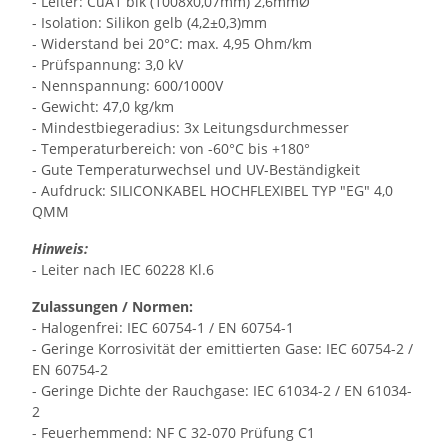
- Leiter: CuA1 blk (1008x0,07mm) 2,6mmØ
- Isolation: Silikon gelb (4,2±0,3)mm
- Widerstand bei 20°C: max. 4,95 Ohm/km
- Prüfspannung: 3,0 kV
- Nennspannung: 600/1000V
- Gewicht: 47,0 kg/km
- Mindestbiegeradius: 3x Leitungsdurchmesser
- Temperaturbereich: von -60°C bis +180°
- Gute Temperaturwechsel und UV-Beständigkeit
- Aufdruck: SILICONKABEL HOCHFLEXIBEL TYP "EG" 4,0
QMM
Hinweis:
- Leiter nach IEC 60228 Kl.6
Zulassungen / Normen:
- Halogenfrei: IEC 60754-1 / EN 60754-1
- Geringe Korrosivität der emittierten Gase: IEC 60754-2 /
EN 60754-2
- Geringe Dichte der Rauchgase: IEC 61034-2 / EN 61034-
2
- Feuerhemmend: NF C 32-070 Prüfung C1