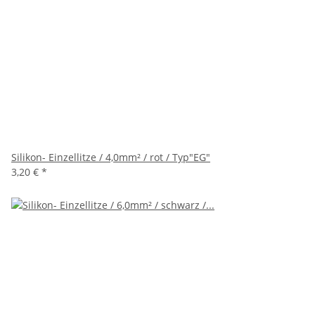
Silikon- Einzellitze / 4,0mm² / rot / Typ"EG"
3,20 €
*