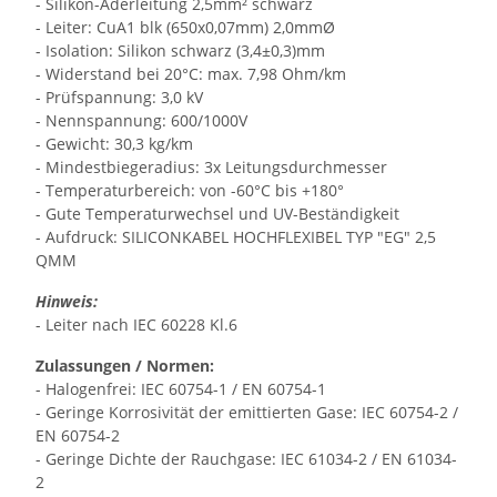
- Silikon-Aderleitung 2,5mm² schwarz
- Leiter: CuA1 blk (650x0,07mm) 2,0mmØ
- Isolation: Silikon schwarz (3,4±0,3)mm
- Widerstand bei 20°C: max. 7,98 Ohm/km
- Prüfspannung: 3,0 kV
- Nennspannung: 600/1000V
- Gewicht: 30,3 kg/km
- Mindestbiegeradius: 3x Leitungsdurchmesser
- Temperaturbereich: von -60°C bis +180°
- Gute Temperaturwechsel und UV-Beständigkeit
- Aufdruck: SILICONKABEL HOCHFLEXIBEL TYP "EG" 2,5
QMM
Hinweis:
- Leiter nach IEC 60228 Kl.6
Zulassungen / Normen:
- Halogenfrei: IEC 60754-1 / EN 60754-1
- Geringe Korrosivität der emittierten Gase: IEC 60754-2 /
EN 60754-2
- Geringe Dichte der Rauchgase: IEC 61034-2 / EN 61034-
2