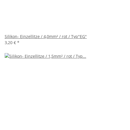
Silikon- Einzellitze / 4,0mm² / rot / Typ"EG"
3,20 €
*