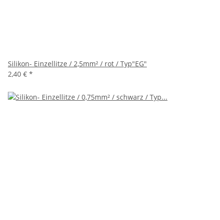
Silikon- Einzellitze / 2,5mm² / rot / Typ"EG"
2,40 €
*