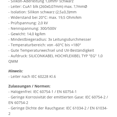
- Silikon-Aderleitung 1,0mm² schwarz
- Leiter: CuA1 blk (260x0,07mm) max. ?,?mmØ
- Isolation: Silikon schwarz (2,5±0,3)mm
- Widerstand bei 20°C: max. 19,5 Ohm/km
- Prüfspannung: 2,0 kV
- Nennspannung: 300/500V
- Gewicht: 14,0 kg/km
- Mindestbiegeradius: 3x Leitungsdurchmesser
- Temperaturbereich: von -60°C bis +180°
- Gute Temperaturwechsel und UV-Beständigkeit
- Aufdruck: SILICONKABEL HOCHFLEXIBEL TYP "EG" 1,0
QMM
Hinweis:
- Leiter nach IEC 60228 Kl.6
Zulassungen / Normen:
- Halogenfrei: IEC 60754-1 / EN 60754-1
- Geringe Korrosivität der emittierten Gase: IEC 60754-2 /
EN 60754-2
- Geringe Dichte der Rauchgase: IEC 61034-2 / EN 61034-
2