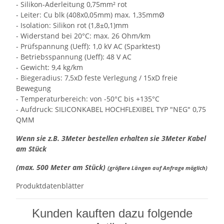
- Silikon-Aderleitung 0,75mm² rot
- Leiter: Cu blk (408x0,05mm) max. 1,35mmØ
- Isolation: Silikon rot (1,8±0,1)mm
- Widerstand bei 20°C: max. 26 Ohm/km
- Prüfspannung (Ueff): 1,0 kV AC (Sparktest)
- Betriebsspannung (Ueff): 48 V AC
- Gewicht: 9,4 kg/km
- Biegeradius: 7,5xD feste Verlegung / 15xD freie
Bewegung
- Temperaturbereich: von -50°C bis +135°C
- Aufdruck: SILICONKABEL HOCHFLEXIBEL TYP "NEG" 0,75
QMM
Wenn sie z.B. 3Meter bestellen erhalten sie 3Meter Kabel
am Stück
(max. 500 Meter am Stück)
(größere Längen auf Anfrage möglich)
Produktdatenblätter
Kunden kauften dazu folgende