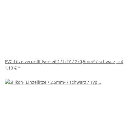
PVC-Litze verdrillt (verseilt) / LiFY / 2x0,5mm² / schwarz, rot
1,10 €
*