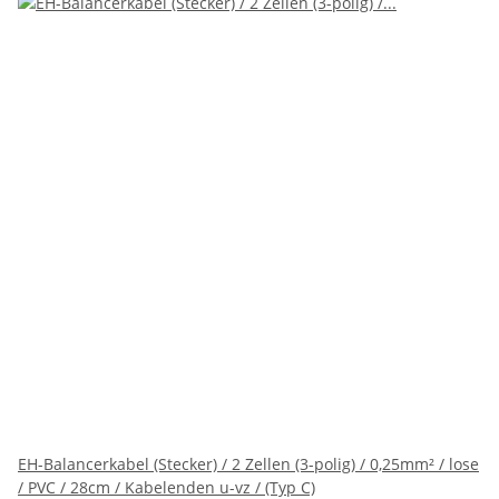
EH-Balancerkabel (Stecker) / 2 Zellen (3-polig) / 0,25mm² / lose
/ PVC / 28cm / Kabelenden u-vz / (Typ C)