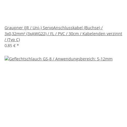
Graupner (JR / Uni-) ServoAnschlusskabel (Buchse) /
3x0,32mm² (3xAWG22) / FL / PVC / 30cm / Kabelenden verzinnt
/ (Typ C)
0,85 €
*