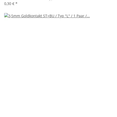
0,30 €
*