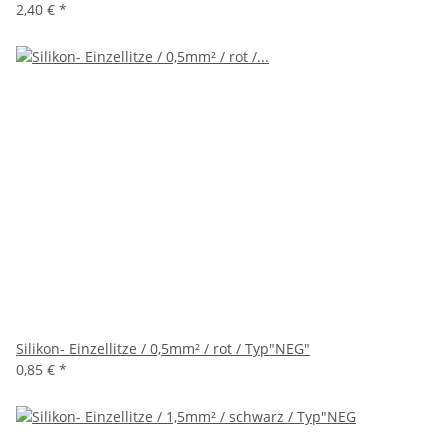
2,40 €
*
Silikon- Einzellitze / 0,5mm² / rot / Typ"NEG"
0,85 €
*