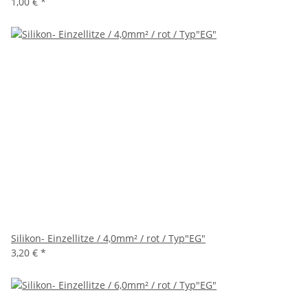
1,00 €
*
Silikon- Einzellitze / 4,0mm² / rot / Typ"EG"
3,20 €
*