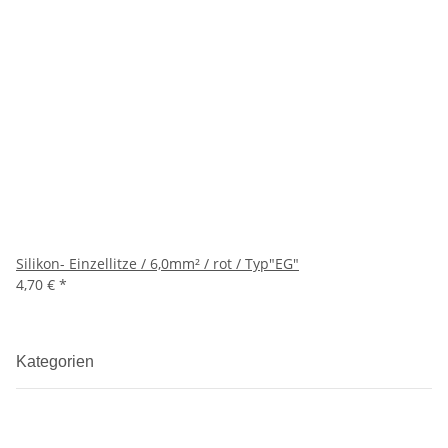
Silikon- Einzellitze / 6,0mm² / rot / Typ"EG"
4,70 €
*
Kategorien