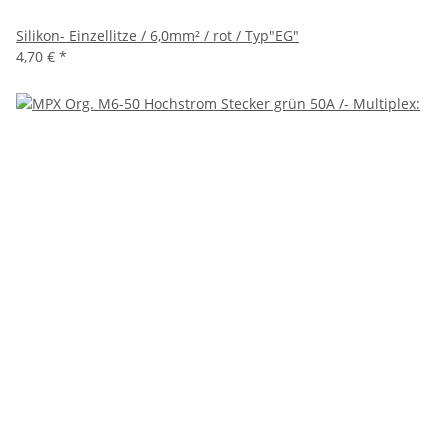
Silikon- Einzellitze / 6,0mm² / rot / Typ"EG"
4,70 €
*