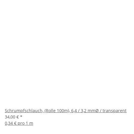
Schrumpfschlauch, (Rolle 100m), 6,4 / 3,2 mmØ / transparent
34,00 €
*
0,34 € pro 1 m