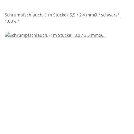
Schrumpfschlauch, (1m Stücke), 5,5 / 2,4 mmØ / schwarz*
1,00 €
*