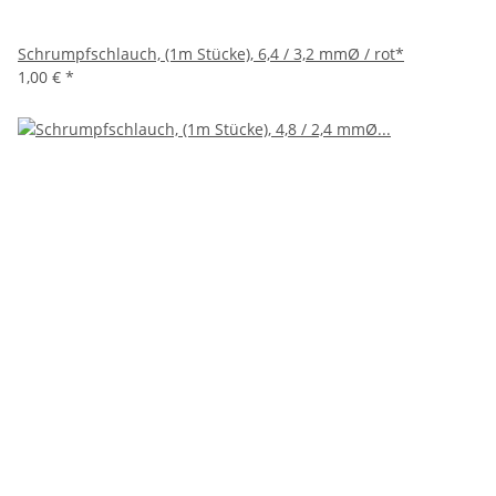
Schrumpfschlauch, (1m Stücke), 6,4 / 3,2 mmØ / rot*
1,00 €
*