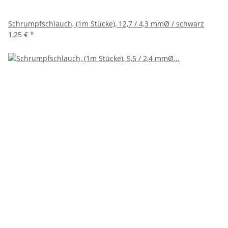
Schrumpfschlauch, (1m Stücke), 12,7 / 4,3 mmØ / schwarz
1,25 €
*