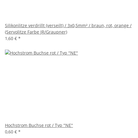
Silikonlitze verdrillt (verseilt) / 3x0,5mm² / braun, rot, orange /
(Servolitze Farbe JR/Graupner)
1,60 €
*
Hochstrom Buchse rot / Typ "NE"
0,60 €
*