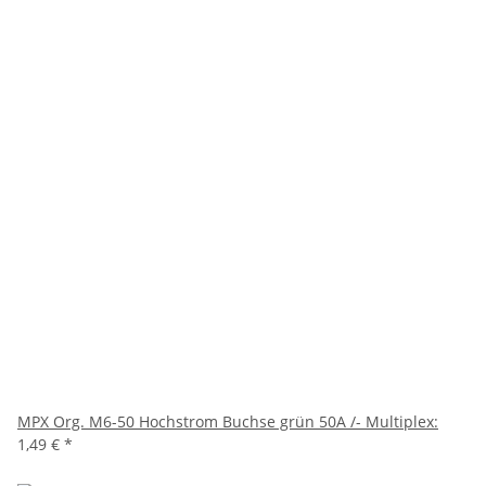
MPX Org. M6-50 Hochstrom Buchse grün 50A /- Multiplex:
1,49 €
*