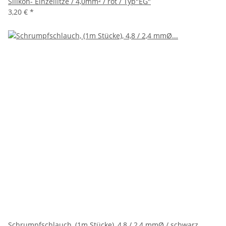
Silikon- Einzellitze / 4,0mm² / rot / Typ"EG"
3,20 €
*
Schrumpfschlauch, (1m Stücke), 4,8 / 2,4 mmØ / schwarz