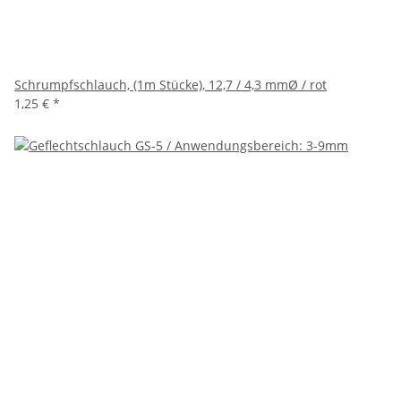
Schrumpfschlauch, (1m Stücke), 12,7 / 4,3 mmØ / rot
1,25 €
*