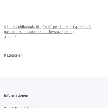
5,5mm Goldkontakt BU (für ST geschlitzt) / Typ "L" (z.B.
passend zum Anti-Blitz-Steckersatz 5,5mm)
0,58 €
*
Kategorien
Informationen