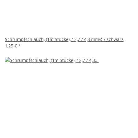
Schrumpfschlauch, (1m Stücke), 12,7 / 4,3 mmØ / schwarz
1,25 €
*