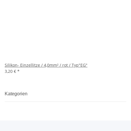
Silikon- Einzellitze / 4,0mm² / rot / Typ"EG"
3,20 €
*
Kategorien