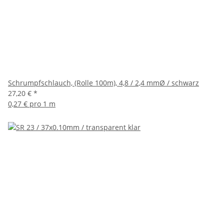
Schrumpfschlauch, (Rolle 100m), 4,8 / 2,4 mmØ / schwarz
27,20 €
*
0,27 € pro 1 m